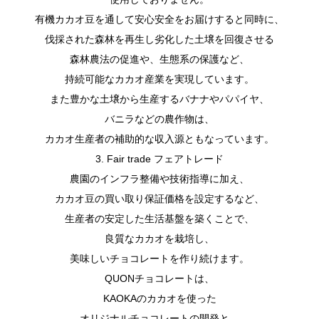
有機カカオ豆を通して安心安全をお届けすると同時に、
伐採された森林を再生し劣化した土壌を回復させる
森林農法の促進や、生態系の保護など、
持続可能なカカオ産業を実現しています。
また豊かな土壌から生産するバナナやパパイヤ、
バニラなどの農作物は、
カカオ生産者の補助的な収入源ともなっています。
3. Fair trade フェアトレード
農園のインフラ整備や技術指導に加え、
カカオ豆の買い取り保証価格を設定するなど、
生産者の安定した生活基盤を築くことで、
良質なカカオを栽培し、
美味しいチョコレートを作り続けます。
QUONチョコレートは、
KAOKAのカカオを使った
オリジナルチョコレートの開発と、