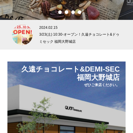
1
2
3
4
5
2024.02.14
公式ホームページがオープンしました！
久遠チョコレート&DEMI-SEC
福岡大野城店
ぜひご来店ください。