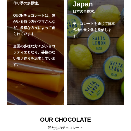
Japan
作り手の多様性。
日本の再探求。
QUONチョコレートは、障
がいを持つ方やママさんな
チョコレートを通じて日本
ど、多様な方々によって創
各地の食文化を発信しま
られています。
す。
全国の多様な方々がショコ
ラティエとなり、妥協のな
いモノ作りを追求していま
す。
OUR CHOCOLATE
私たちのチョコレート