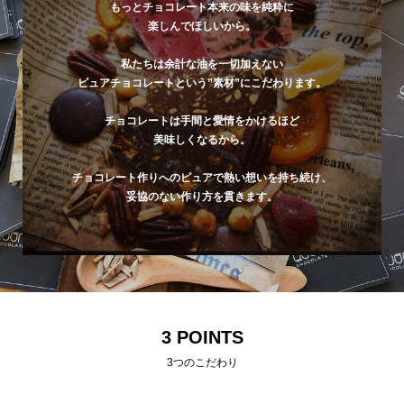
もっとチョコレート本来の味を純粋に
楽しんでほしいから。
私たちは余計な油を一切加えない
ピュアチョコレートという”素材”にこだわります。
チョコレートは手間と愛情をかけるほど
美味しくなるから。
チョコレート作りへのピュアで熱い想いを持ち続け、
妥協のない作り方を貫きます。
3 POINTS
3つのこだわり